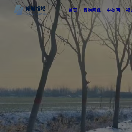
首页
冒泡网赚
中创网
福