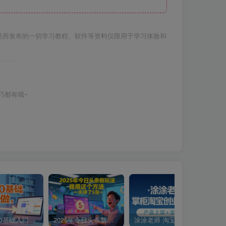
站所发布的一切学习教程、软件等资料仅限用于学习体验和
巧都有哦~
小说推文0基础入门教程，0粉就可做，快速上手
2025年今日头条新玩法，我用这个方法，一天挣了5张+
涂涂老师·淘宝无货源创业系列课(产品上架+定经营方)