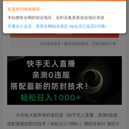
20
欢迎来到倾城领域
￥
本站拥有全网的创业项目，实时采集更新创业项目资源
免费
SVIP全站会员
开通永久会员，享受全网副业项目
vip会员已低至9元哦~
立即购买
您当前未登录！建议登陆后购买，可保存购买订单
今天给大家带来的项目是《快手无人直播，亲测0违规，
搭配最新的防封技术！轻松日入1000+》课程目录01 项目介