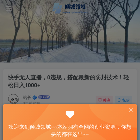
快手无人直播，0违规，搭配最新的防封技术！轻
松日入1000+
站长
关注
私信
3年前发布
44
13
付费资源
欢迎来到倾城领域~~本站拥有全网的创业资源，你想
快手无人直播，0违规，搭配最新的防封技术！轻松日入1000+
要的都在这里~~
此内容为付费资源，请付费后查看