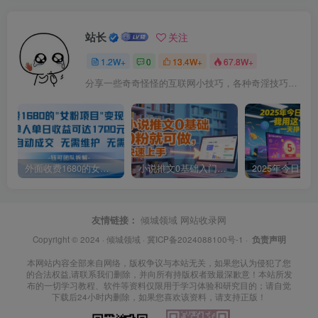
站长
关注
1.2W+
0
13.4W+
67.8W+
分享一些奇奇怪怪的互联网小技巧，各种奇淫技巧都在本站。
外面收费1680的女粉项目变现，单人单日收益可达1.7k，全自动成交无需维护
小说推文0基础入门教程，0粉就可做，快速上手
友情链接：
倾城领域
网站收录网
Copyright © 2024 ·
倾城领域
·
冀ICP备2024088100号-1
·
负责声明
本网站内容全部来自网络，版权争议与本站无关，如果您认为侵犯了您
的合法权益,请联系我们删除，并向所有持版权者致最深歉意！本站所发
布的一切学习教程、软件等资料仅限用于学习体验和研究目的；请自觉
下载后24小时内删除，如果您喜欢该资料，请支持正版！