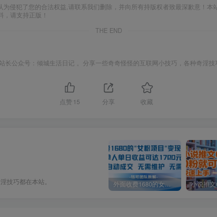
认为侵犯了您的合法权益,请联系我们删除，并向所有持版权者致最深歉意！本
料，请支持正版！
THE END
站长公众号：倾城生活日记 。分享一些奇奇怪怪的互联网小技巧，各种奇淫技
点赞
15
分享
收藏
奇淫技巧都在本站。
外面收费1680的女粉项目变现，单人单日收益可达1.7k，全自动成交无需维护