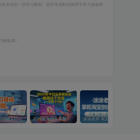
站所发布的一切学习教程、软件等资料仅限用于学习体验和
巧都有哦~
小说推文0基础入门教程，0粉就可做，快速上手
2025年今日头条新玩法，我用这个方法，一天挣了5张+
涂涂老师·淘宝无货源创业系列课(产品上架+定经营方)