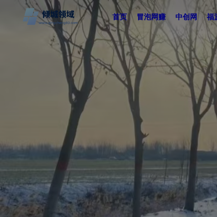
首页
冒泡网赚
中创网
福