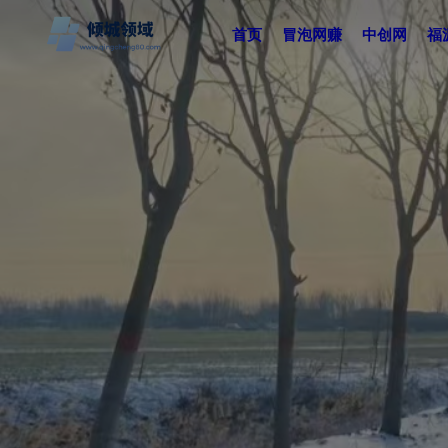
首页
冒泡网赚
中创网
福