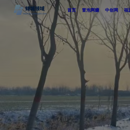
首页
冒泡网赚
中创网
福