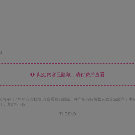
4
此处内容已隐藏，请付费后查看
认为侵犯了您的合法权益,请联系我们删除，并向所有持版权者致最深歉意！本
料，请支持正版！
THE END