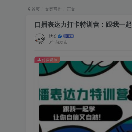
首页
文案写作
正文
口播表达力打卡特训营：跟我一起
站长
3年前发布
付费资源