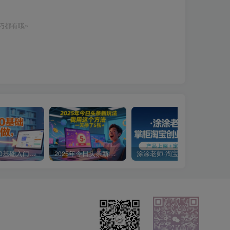
巧都有哦~
小说推文0基础入门教程，0粉就可做，快速上手
2025年今日头条新玩法，我用这个方法，一天挣了5张+
涂涂老师·淘宝无货源创业系列课(产品上架+定经营方)