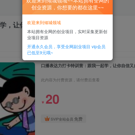
欢迎来到倾城领域~~本站拥有全网的
创业资源，你想要的都在这里~~
欢迎来到倾城领域
学，让你自信又自然
本站拥有全网的创业项目，实时采集更新创
业项目资源
开通永久会员，享受全网副业项目
vip会员
已低至9元哦~
口播表达力打卡特训营：跟我一起学，让你自信又
此内容为付费资源，请付费后查看
20
￥
免费
SVIP全站会员