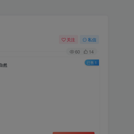
关注
私信
60
14
已售 1
自然