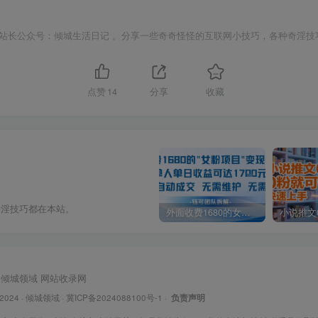
站长公众号：倾城生活日记 。分享一些奇奇怪怪的互联网小技巧，各种奇淫技
点赞
14
分享
收藏
奇淫技巧都在本站。
外面收费1680的女粉项目变现，单人单日收益可达1.7k，全自动成交无需维护
倾城领域
网站收录网
 2024 ·
倾城领域
·
冀ICP备2024088100号-1
·
负责声明