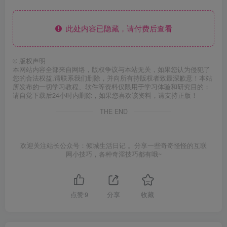
此处内容已隐藏，请付费后查看
©
版权声明
本网站内容全部来自网络，版权争议与本站无关，如果您认为侵犯了
您的合法权益,请联系我们删除，并向所有持版权者致最深歉意！本站
所发布的一切学习教程、软件等资料仅限用于学习体验和研究目的；
请自觉下载后24小时内删除，如果您喜欢该资料，请支持正版！
THE END
欢迎关注站长公众号：倾城生活日记 。分享一些奇奇怪怪的互联
网小技巧，各种奇淫技巧都有哦~
点赞
9
分享
收藏