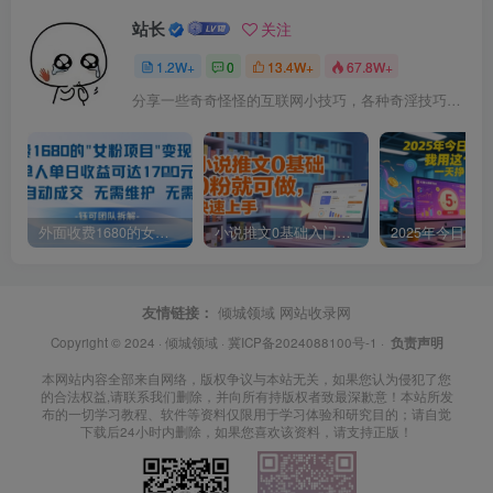
站长
关注
1.2W+
0
13.4W+
67.8W+
分享一些奇奇怪怪的互联网小技巧，各种奇淫技巧都在本站。
外面收费1680的女粉项目变现，单人单日收益可达1.7k，全自动成交无需维护
小说推文0基础入门教程，0粉就可做，快速上手
友情链接：
倾城领域
网站收录网
Copyright © 2024 ·
倾城领域
·
冀ICP备2024088100号-1
·
负责声明
本网站内容全部来自网络，版权争议与本站无关，如果您认为侵犯了您
的合法权益,请联系我们删除，并向所有持版权者致最深歉意！本站所发
布的一切学习教程、软件等资料仅限用于学习体验和研究目的；请自觉
下载后24小时内删除，如果您喜欢该资料，请支持正版！