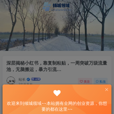
深层揭秘小红书，靠复制粘贴，一周突破万级流量
池，无脑搬运，暴力引流…
站长
关注
私信
2年前发布
37
8
付费资源
已售 2
欢迎来到倾城领域~~本站拥有全网的创业资源，你想
深层揭秘小红书，靠复制粘贴，一周突破万级流量池，无脑搬运，暴力引流…
要的都在这里~~
此内容为付费资源，请付费后查看