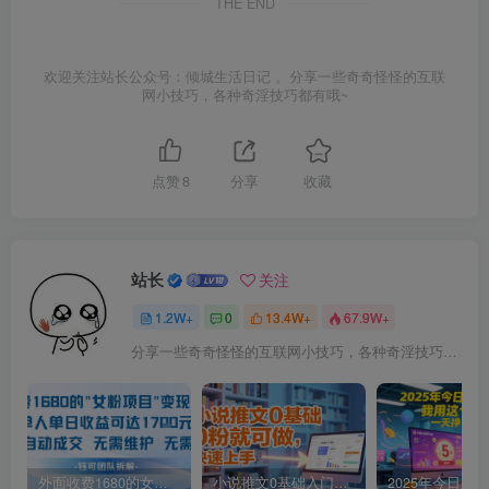
THE END
欢迎关注站长公众号：倾城生活日记 。分享一些奇奇怪怪的互联
网小技巧，各种奇淫技巧都有哦~
点赞
8
分享
收藏
站长
关注
1.2W+
0
13.4W+
67.9W+
分享一些奇奇怪怪的互联网小技巧，各种奇淫技巧都在本站。
外面收费1680的女粉项目变现，单人单日收益可达1.7k，全自动成交无需维护
小说推文0基础入门教程，0粉就可做，快速上手