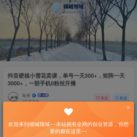
抖音硬核小雪花卖课，单号一天300+，矩阵一天
3000+，一部手机0粉丝开播
站长
关注
私信
2年前发布
36
12
付费资源
欢迎来到倾城领域~~本站拥有全网的创业资源，你想
抖音硬核小雪花卖课，单号一天300+，矩阵一天3000+，一部手机0粉丝开播
要的都在这里~~
此内容为付费资源，请付费后查看