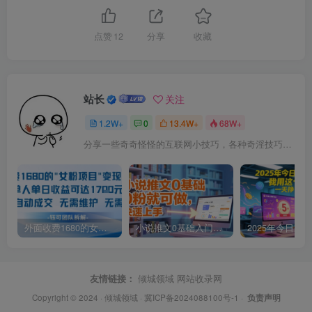
点赞
12
分享
收藏
站长
关注
1.2W+
0
13.4W+
68W+
分享一些奇奇怪怪的互联网小技巧，各种奇淫技巧都在本站。
外面收费1680的女粉项目变现，单人单日收益可达1.7k，全自动成交无需维护
小说推文0基础入门教程，0粉就可做，快速上手
友情链接：
倾城领域
网站收录网
Copyright © 2024 ·
倾城领域
·
冀ICP备2024088100号-1
·
负责声明