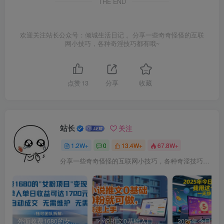
THE END
欢迎关注站长公众号：倾城生活日记 。分享一些奇奇怪怪的互联
网小技巧，各种奇淫技巧都有哦~
点赞
13
分享
收藏
站长
关注
1.2W+
0
13.4W+
67.8W+
分享一些奇奇怪怪的互联网小技巧，各种奇淫技巧都在本站。
外面收费1680的女粉项目变现，单人单日收益可达1.7k，全自动成交无需维护
小说推文0基础入门教程，0粉就可做，快速上手