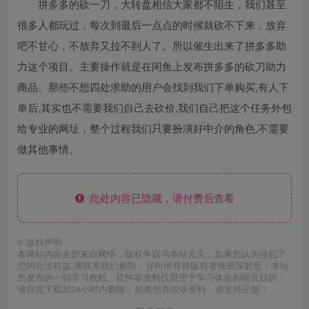
拼多多的砍一刀，大转盘相信大家都不陌生，我们甚至
很多人都玩过，每次到最后一点点的时候就砍不下来，放弃
吧不甘心，不放弃又拉不到人了。所以催生出来了拼多多助
力这个项目。主要操作就是在闲鱼上发布拼多多的砍刀助力
商品。那些不想四处求助的用户会找到我们下单购买,有人下
单后,其实也不需要我们自己去砍价,我们自己把这个任务外包
给专业的网址，整个过程我们只要扮演好中介的角色,不需要
做其他事情。
此处内容已隐藏，请付费后查看
©
版权声明
本网站内容全部来自网络，版权争议与本站无关，如果您认为侵犯了
您的合法权益,请联系我们删除，并向所有持版权者致最深歉意！本站
所发布的一切学习教程、软件等资料仅限用于学习体验和研究目的；
请自觉下载后24小时内删除，如果您喜欢该资料，请支持正版！