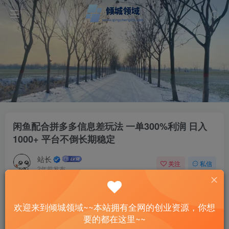
闲鱼配合拼多多信息差玩法 一单300%利润 日入
1000+ 平台不倒长期稳定
站长
关注
私信
2年前发布
37
13
付费资源
欢迎来到倾城领域~~本站拥有全网的创业资源，你想
闲鱼配合拼多多信息差玩法 一单300%利润 日入1000+ 平台不倒长期稳定
要的都在这里~~
此内容为付费资源，请付费后查看