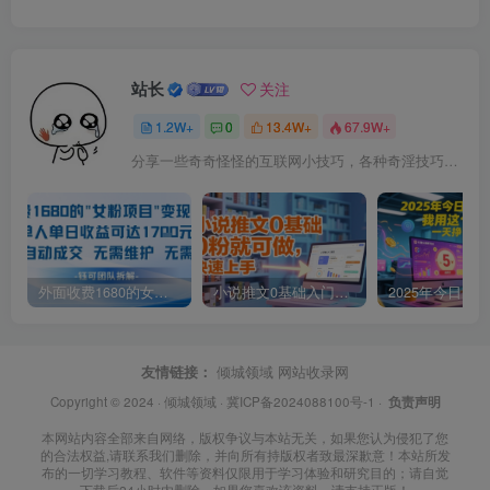
站长
关注
1.2W+
0
13.4W+
67.9W+
分享一些奇奇怪怪的互联网小技巧，各种奇淫技巧都在本站。
外面收费1680的女粉项目变现，单人单日收益可达1.7k，全自动成交无需维护
小说推文0基础入门教程，0粉就可做，快速上手
友情链接：
倾城领域
网站收录网
Copyright © 2024 ·
倾城领域
·
冀ICP备2024088100号-1
·
负责声明
本网站内容全部来自网络，版权争议与本站无关，如果您认为侵犯了您
的合法权益,请联系我们删除，并向所有持版权者致最深歉意！本站所发
布的一切学习教程、软件等资料仅限用于学习体验和研究目的；请自觉
下载后24小时内删除，如果您喜欢该资料，请支持正版！