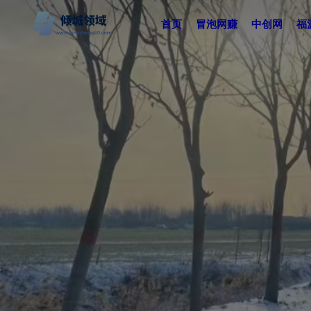
首页
冒泡网赚
中创网
福