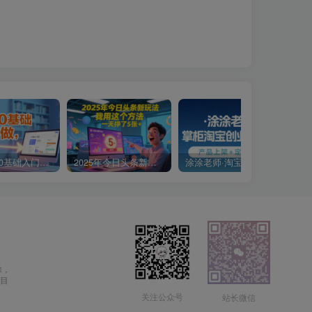
小说推文0基础入门教程，0粉就可做，快速上手
2025年今日头条新玩法，我用这个方法，一天挣了5张+
涂涂老师·淘宝无货源创业系列课(产品上架+定经营方)
除，
目
关注公众号
站长微信