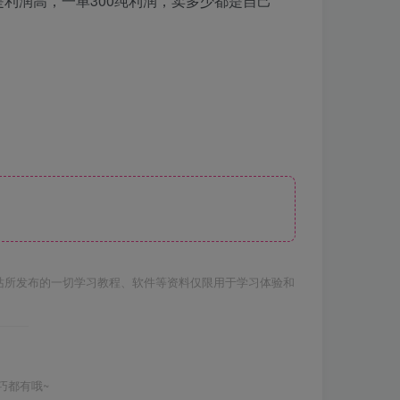
利润高，一单300纯利润，卖多少都是自己
站所发布的一切学习教程、软件等资料仅限用于学习体验和
巧都有哦~