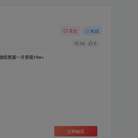
关注
私信
34
6
拟资源一月变现10w+
立即购买