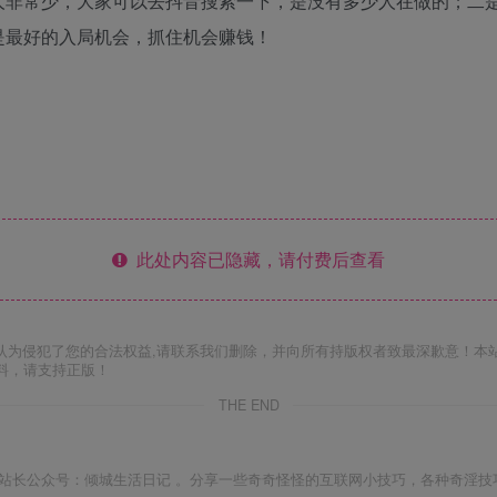
非常少，大家可以去抖音搜索一下，是没有多少人在做的；二是
是最好的入局机会，抓住机会赚钱！
此处内容已隐藏，请付费后查看
认为侵犯了您的合法权益,请联系我们删除，并向所有持版权者致最深歉意！本
料，请支持正版！
THE END
站长公众号：倾城生活日记 。分享一些奇奇怪怪的互联网小技巧，各种奇淫技