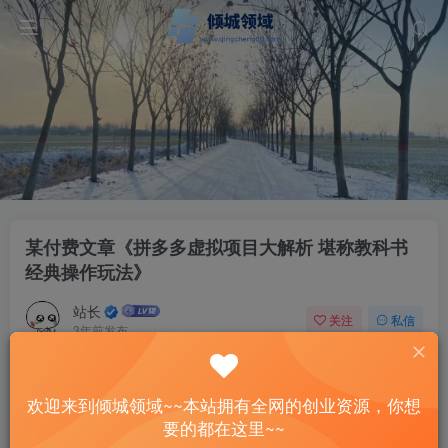
某付费文章《拼多多虚拟项目大解析 堪称教科书
经典操作玩法》
站长
关注
私信
3年前发布
102
8
付费资源
欢迎来到倾城领域~~本站拥有全网的创业资源，你想
某付费文章《拼多多虚拟项目大解析 堪称教科书经典操作玩法》
要的都在这里~~
此内容为付费资源，请付费后查看