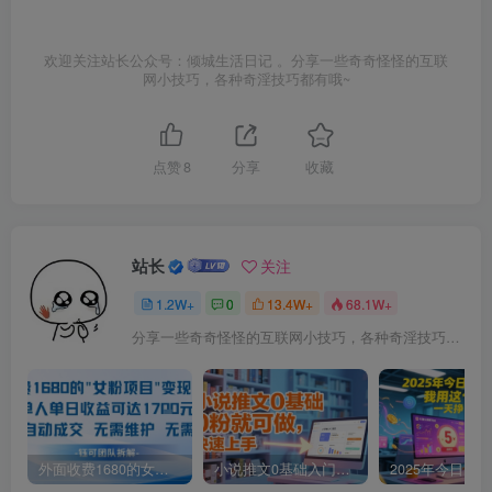
欢迎关注站长公众号：倾城生活日记 。分享一些奇奇怪怪的互联
网小技巧，各种奇淫技巧都有哦~
点赞
8
分享
收藏
站长
关注
1.2W+
0
13.4W+
68.1W+
分享一些奇奇怪怪的互联网小技巧，各种奇淫技巧都在本站。
外面收费1680的女粉项目变现，单人单日收益可达1.7k，全自动成交无需维护
小说推文0基础入门教程，0粉就可做，快速上手