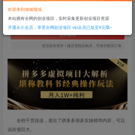
20
欢迎来到倾城领域
￥
本站拥有全网的创业项目，实时采集更新创业项目资源
免费
SVIP全站会员
开通永久会员，享受全网副业项目
vip会员已低至9元哦~
立即购买
您当前未登录！建议登陆后购买，可保存购买订单
全程干货连连，道出了拼多多很多实操精华内容，可以
说价值巨大。