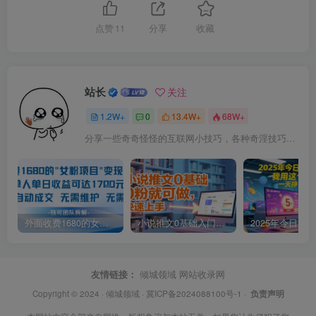
点赞
11
分享
收藏
站长
关注
1.2W+
0
13.4W+
68W+
分享一些奇奇怪怪的互联网小技巧，各种奇淫技巧都在本站。
外面收费1680的女粉项目变现，单人单日收益可达1.7k，全自动成交无需维护
小说推文0基础入门教程，0粉就可做，快速上手
友情链接：
倾城领域
网站收录网
Copyright © 2024 ·
倾城领域
·
冀ICP备2024088100号-1
·
负责声明