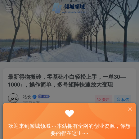
最新得物搬砖，零基础小白轻松上手，一单30—
1000+，操作简单，多号矩阵快速放大变现
站长
关注
私信
2年前发布
42
11
付费资源
已售 1
欢迎来到倾城领域~~本站拥有全网的创业资源，你想
最新得物搬砖，零基础小白轻松上手，一单30—1000+，操作简单，多号矩阵快速放大变现
要的都在这里~~
此内容为付费资源，请付费后查看