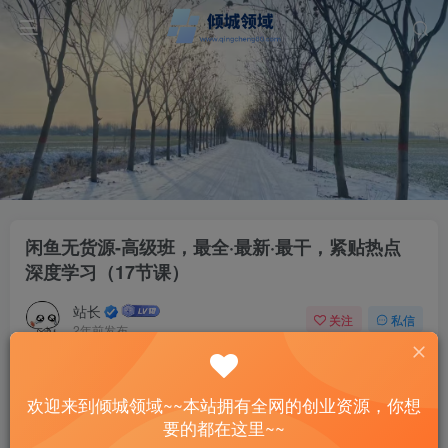
闲鱼无货源-高级班，最全·最新·最干，紧贴热点
深度学习（17节课）
站长
关注
私信
2年前发布
37
11
付费资源
欢迎来到倾城领域~~本站拥有全网的创业资源，你想
闲鱼无货源-高级班，最全·最新·最干，紧贴热点 深度学习（17节课）
要的都在这里~~
此内容为付费资源，请付费后查看