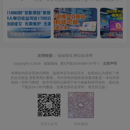
外面收费1680的女粉项目变现，单人单日收益可达1.7k，全自动成交无需维护
小说推文0基础入门教程，0粉就可做，快速上手
友情链接：
倾城领域
网站收录网
Copyright © 2024 ·
倾城领域
·
冀ICP备2024088100号-1
·
负责声明
本网站内容全部来自网络，版权争议与本站无关，如果您认为侵犯了您
的合法权益,请联系我们删除，并向所有持版权者致最深歉意！本站所发
布的一切学习教程、软件等资料仅限用于学习体验和研究目的；请自觉
下载后24小时内删除，如果您喜欢该资料，请支持正版！
关注公众号
站长微信