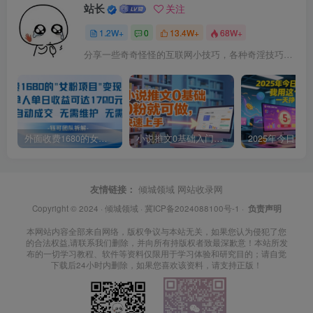
站长
关注
1.2W+
0
13.4W+
68W+
分享一些奇奇怪怪的互联网小技巧，各种奇淫技巧都在本站。
外面收费1680的女粉项目变现，单人单日收益可达1.7k，全自动成交无需维护
小说推文0基础入门教程，0粉就可做，快速上手
友情链接：
倾城领域
网站收录网
Copyright © 2024 ·
倾城领域
·
冀ICP备2024088100号-1
·
负责声明
本网站内容全部来自网络，版权争议与本站无关，如果您认为侵犯了您
的合法权益,请联系我们删除，并向所有持版权者致最深歉意！本站所发
布的一切学习教程、软件等资料仅限用于学习体验和研究目的；请自觉
下载后24小时内删除，如果您喜欢该资料，请支持正版！