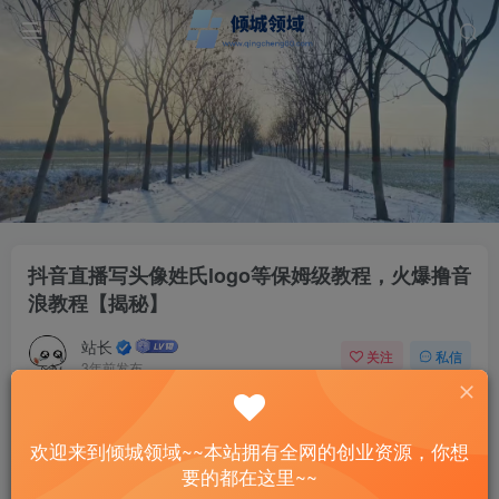
抖音直播写头像姓氏logo等保姆级教程，火爆撸音
浪教程【揭秘】
站长
关注
私信
3年前发布
50
10
付费资源
欢迎来到倾城领域~~本站拥有全网的创业资源，你想
抖音直播写头像姓氏logo等保姆级教程，火爆撸音浪教程【揭秘】
要的都在这里~~
此内容为付费资源，请付费后查看