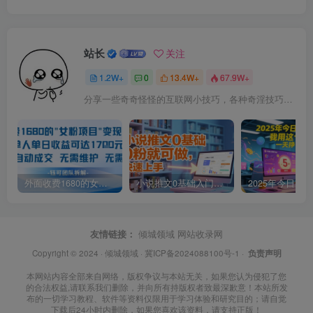
站长
关注
1.2W+
0
13.4W+
67.9W+
分享一些奇奇怪怪的互联网小技巧，各种奇淫技巧都在本站。
外面收费1680的女粉项目变现，单人单日收益可达1.7k，全自动成交无需维护
小说推文0基础入门教程，0粉就可做，快速上手
友情链接：
倾城领域
网站收录网
Copyright © 2024 ·
倾城领域
·
冀ICP备2024088100号-1
·
负责声明
本网站内容全部来自网络，版权争议与本站无关，如果您认为侵犯了您
的合法权益,请联系我们删除，并向所有持版权者致最深歉意！本站所发
布的一切学习教程、软件等资料仅限用于学习体验和研究目的；请自觉
下载后24小时内删除，如果您喜欢该资料，请支持正版！