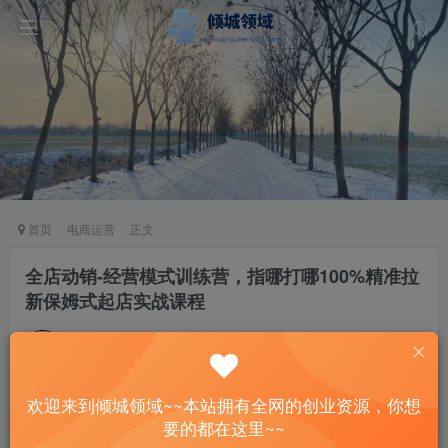
首页
电商运营
正文
全店动销-经营模式训练营，指哪打哪100%精准拉
新保姆式起店实战课程
站长
关注
私信
2年前发布
49
5
欢迎来到倾城领域~~本站拥有全网的创业资源，你想
付费资源
要的都在这里~~
全店动销-经营模式训练营，指哪打哪100%精准拉新保姆式起店实战课程