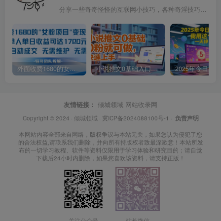
分享一些奇奇怪怪的互联网小技巧，各种奇淫技巧都在本站。
外面收费1680的女粉项目变现，单人单日收益可达1.7k，全自动成交无需维护
小说推文0基础入门教程，0粉就可做，快速上手
友情链接：
倾城领域
网站收录网
Copyright © 2024 ·
倾城领域
·
冀ICP备2024088100号-1
·
负责声明
本网站内容全部来自网络，版权争议与本站无关，如果您认为侵犯了您
的合法权益,请联系我们删除，并向所有持版权者致最深歉意！本站所发
布的一切学习教程、软件等资料仅限用于学习体验和研究目的；请自觉
下载后24小时内删除，如果您喜欢该资料，请支持正版！
关注公众号
站长微信