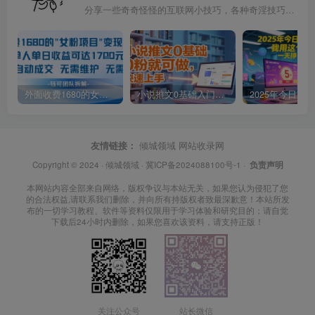
分享一些奇奇怪怪的互联网小技巧，各种奇淫技巧都在本站。
外面收费1680的女粉项目变现，单人单日收益可达1.7k，全自动成交无需维护
小说推文0基础入门教程，0粉就可做，快速上手
友情链接：
倾城领域
网站收录网
Copyright © 2024 ·
倾城领域
·
冀ICP备2024088100号-1
·
负责声明
本网站内容全部来自网络，版权争议与本站无关，如果您认为侵犯了您
的合法权益,请联系我们删除，并向所有持版权者致最深歉意！本站所发
布的一切学习教程、软件等资料仅限用于学习体验和研究目的；请自觉
下载后24小时内删除，如果您喜欢该资料，请支持正版！
关注公众号
站长微信