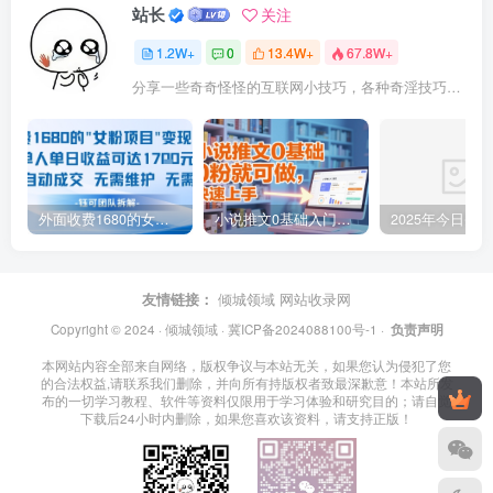
站长
关注
1.2W+
0
13.4W+
67.8W+
分享一些奇奇怪怪的互联网小技巧，各种奇淫技巧都在本站。
外面收费1680的女粉项目变现，单人单日收益可达1.7k，全自动成交无需维护
小说推文0基础入门教程，0粉就可做，快速上手
友情链接：
倾城领域
网站收录网
Copyright © 2024 ·
倾城领域
·
冀ICP备2024088100号-1
·
负责声明
本网站内容全部来自网络，版权争议与本站无关，如果您认为侵犯了您
的合法权益,请联系我们删除，并向所有持版权者致最深歉意！本站所发
布的一切学习教程、软件等资料仅限用于学习体验和研究目的；请自觉
下载后24小时内删除，如果您喜欢该资料，请支持正版！