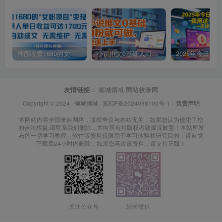
外面收费1680的女粉项目变现，单人单日收益可达1.7k，全自动成交无需维护
小说推文0基础入门教程，0粉就可做，快速上手
友情链接：
倾城领域
网站收录网
Copyright © 2024 ·
倾城领域
·
冀ICP备2024088100号-1
·
负责声明
本网站内容全部来自网络，版权争议与本站无关，如果您认为侵犯了您
的合法权益,请联系我们删除，并向所有持版权者致最深歉意！本站所发
布的一切学习教程、软件等资料仅限用于学习体验和研究目的；请自觉
下载后24小时内删除，如果您喜欢该资料，请支持正版！
关注公众号
站长微信