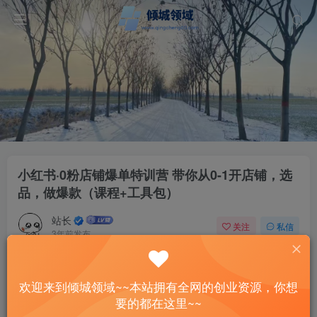
小红书·0粉店铺爆单特训营 带你从0-1开店铺，选
品，做爆款（课程+工具包）
站长
关注
私信
3年前发布
34
14
付费资源
欢迎来到倾城领域~~本站拥有全网的创业资源，你想
小红书·0粉店铺爆单特训营 带你从0-1开店铺，选品，做爆款（课程+工具包）
要的都在这里~~
此内容为付费资源，请付费后查看