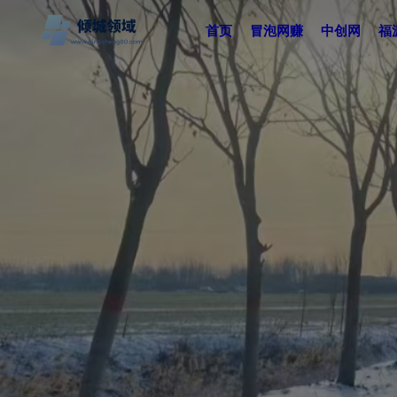
首页
冒泡网赚
中创网
福