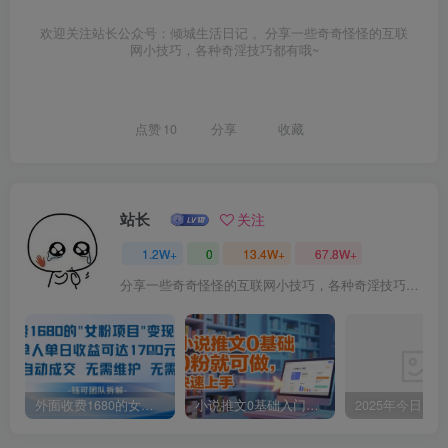
欢迎关注站长公众号：倾城生活日记 。分享一些奇奇怪怪的互联
网小技巧，各种奇淫技巧都有哦~
点赞
10
分享
收藏
站长
关注
1.2W+
0
13.4W+
67.8W+
分享一些奇奇怪怪的互联网小技巧，各种奇淫技巧都在本站。
外面收费1680的女粉项目变现，单人单日收益可达1.7k，全自动成交无需维护
小说推文0基础入门教程，0粉就可做，快速上手