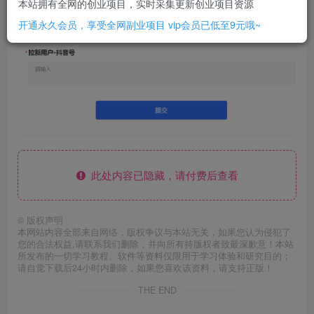
本站拥有全网的创业项目，实时采集更新创业项目资源
开通永久会员，享受全网副业项目
vip会员已低至9元哦~
此处内容已隐藏，请付费后查看
©
版权声明
本网站内容全部来自网络，版权争议与本站无关，如果您认为侵犯了
您的合法权益,请联系我们删除，并向所有持版权者致最深歉意！本站
所发布的一切学习教程、软件等资料仅限用于学习体验和研究目的；
请自觉下载后24小时内删除，如果您喜欢该资料，请支持正版！
THE END