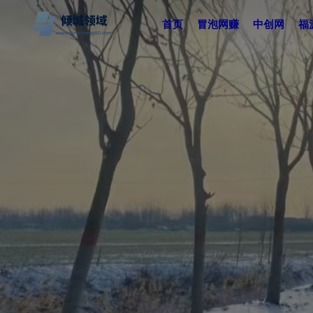
首页
冒泡网赚
中创网
福