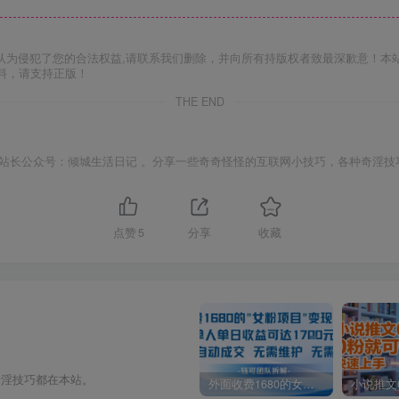
认为侵犯了您的合法权益,请联系我们删除，并向所有持版权者致最深歉意！本
料，请支持正版！
THE END
站长公众号：倾城生活日记 。分享一些奇奇怪怪的互联网小技巧，各种奇淫技
点赞
5
分享
收藏
奇淫技巧都在本站。
外面收费1680的女粉项目变现，单人单日收益可达1.7k，全自动成交无需维护