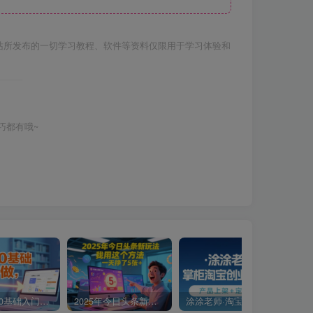
站所发布的一切学习教程、软件等资料仅限用于学习体验和
巧都有哦~
小说推文0基础入门教程，0粉就可做，快速上手
2025年今日头条新玩法，我用这个方法，一天挣了5张+
涂涂老师·淘宝无货源创业系列课(产品上架+定经营方)