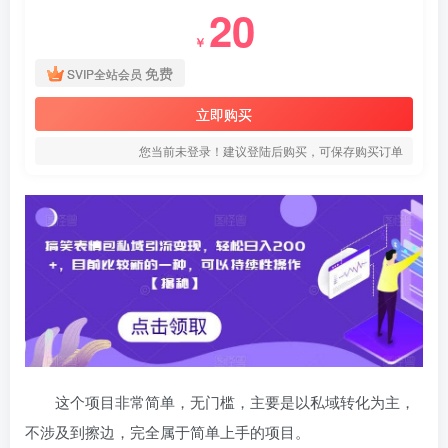
20
￥
免费
SVIP全站会员
立即购买
您当前未登录！建议登陆后购买，可保存购买订单
这个项目非常简单，无门槛，主要是以私域转化为主，
不涉及到擦边，完全属于简单上手的项目。