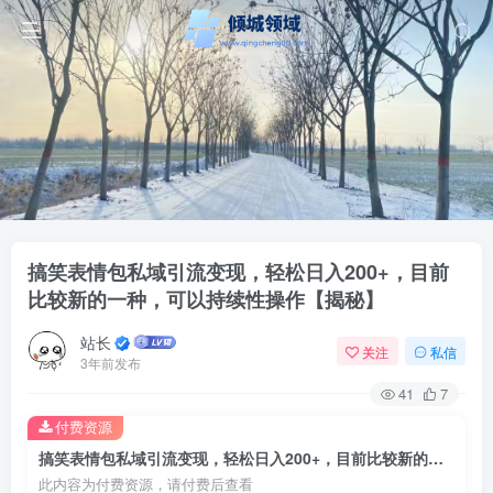
搞笑表情包私域引流变现，轻松日入200+，目前
比较新的一种，可以持续性操作【揭秘】
站长
关注
私信
3年前发布
41
7
付费资源
搞笑表情包私域引流变现，轻松日入200+，目前比较新的一种，可以持续性操作【揭秘】
此内容为付费资源，请付费后查看