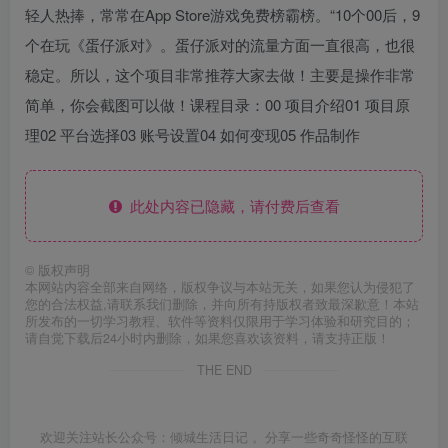
轻人热捧，常常在App Store游戏免费榜霸榜。“10个00后，9
个在玩《蛋仔派对》。蛋仔派对的流量方面一直很高，也很
稳定。所以，这个项目非常推荐大家去做！主要是操作非常
简单，你会截图可以做！课程目录：00 项目介绍01 项目原
理02 平台选择03 账号设置04 如何变现05 作品制作
此处内容已隐藏，请付费后查看
©
版权声明
本网站内容全部来自网络，版权争议与本站无关，如果您认为侵犯了
您的合法权益,请联系我们删除，并向所有持版权者致最深歉意！本站
所发布的一切学习教程、软件等资料仅限用于学习体验和研究目的；
请自觉下载后24小时内删除，如果您喜欢该资料，请支持正版！
THE END
欢迎关注站长公众号：倾城生活日记 。分享一些奇奇怪怪的互联