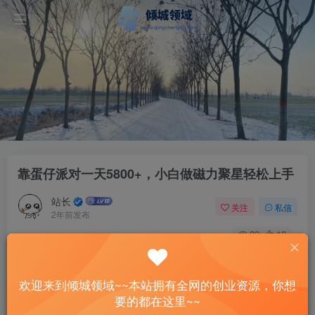
靠蛋仔派对一天5800+，小白做磁力聚星轻松上手
站长
关注
私信
2年前发布
39
10
付费资源
靠蛋仔派对一天5800+，小白做磁力聚星轻松上手
欢迎来到倾城领域~~本站拥有全网的创业资源，你想
此内容为付费资源，请付费后查看
要的都在这里~~