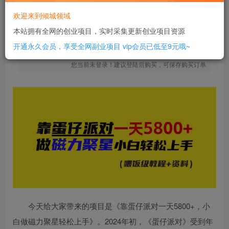
10
￥
欢迎来到倾城领域
免费
SVIP全站会员
本站拥有全网的创业项目，实时采集更新创业项目资源
立即购买
开通永久会员，享受全网副业项目
vip会员已低至9元哦~
您当前未登录！建议登陆后购买，可保存购买订单
今天给大家带来的项目是《靠蛋仔派对一天5800+，小
白做磁力聚星轻松上手》。2024年初，《蛋仔派对》受到年