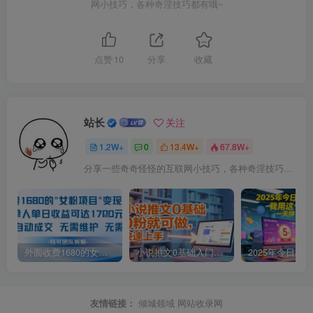
网小技巧，各种奇淫技巧都有哦~
点赞
10
分享
收藏
站长
关注
1.2W+
0
13.4W+
67.8W+
分享一些奇奇怪怪的互联网小技巧，各种奇淫技巧都在本站。
外面收费1680的女粉项目变现，单人单日收益可达1.7k，全自动成交无需维护
小说推文0基础入门教程，0粉就可做，快速上手
友情链接：
倾城领域
网站收录网