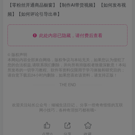
【零粉丝开通商品橱窗】【制作AI带货视频】 【如何发布视
频】【如何评论引导出单】
此处内容已隐藏，请付费后查看
©
版权声明
本网站内容全部来自网络，版权争议与本站无关，如果您认为侵犯了
您的合法权益,请联系我们删除，并向所有持版权者致最深歉意！本站
所发布的一切学习教程、软件等资料仅限用于学习体验和研究目的；
请自觉下载后24小时内删除，如果您喜欢该资料，请支持正版！
THE END
欢迎关注站长公众号：倾城生活日记 。分享一些奇奇怪怪的互联
网小技巧，各种奇淫技巧都有哦~
点赞
0
分享
收藏