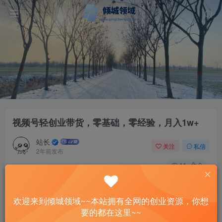
视频号轻创业带货，零基础，零经验，月入1w+
站长
关注
私信
2年前发布
11
0
付费资源
视频号轻创业带货，零基础，零经验，月入1w+
欢迎来到倾城领域~~本站拥有全网的创业资源，你想
此内容为付费资源，请付费后查看
要的都在这里~~