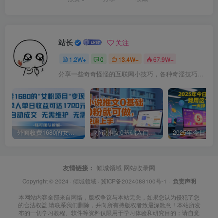
站长
关注
1.2W+
0
13.4W+
67.9W+
分享一些奇奇怪怪的互联网小技巧，各种奇淫技巧都在本站。
外面收费1680的女粉项目变现，单人单日收益可达1.7k，全自动成交无需维护
小说推文0基础入门教程，0粉就可做，快速上手
友情链接：
倾城领域
网站收录网
Copyright © 2024 ·
倾城领域
·
冀ICP备2024088100号-1
·
负责声明
本网站内容全部来自网络，版权争议与本站无关，如果您认为侵犯了您
的合法权益,请联系我们删除，并向所有持版权者致最深歉意！本站所发
布的一切学习教程、软件等资料仅限用于学习体验和研究目的；请自觉