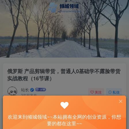
俄罗斯 产品剪辑带货，普通人0基础学不露脸带货
实战教程（16节课）
站长
关注
私信
3年前发布
38
5
付费资源
欢迎来到倾城领域~~本站拥有全网的创业资源，你想
俄罗斯 产品剪辑带货，普通人0基础学不露脸带货实战教程（16节课）
要的都在这里~~
此内容为付费资源，请付费后查看