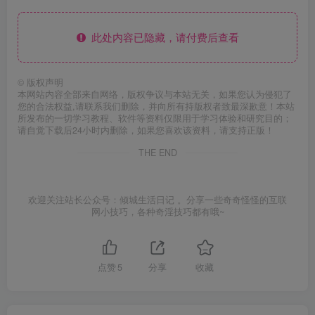
此处内容已隐藏，请付费后查看
©
版权声明
本网站内容全部来自网络，版权争议与本站无关，如果您认为侵犯了
您的合法权益,请联系我们删除，并向所有持版权者致最深歉意！本站
所发布的一切学习教程、软件等资料仅限用于学习体验和研究目的；
请自觉下载后24小时内删除，如果您喜欢该资料，请支持正版！
THE END
欢迎关注站长公众号：倾城生活日记 。分享一些奇奇怪怪的互联
网小技巧，各种奇淫技巧都有哦~
点赞
5
分享
收藏