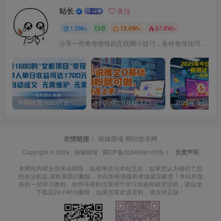
站长
关注
1.2W+
0
13.4W+
67.8W+
分享一些奇奇怪怪的互联网小技巧，各种奇淫技巧都在本站。
外面收费1680的女粉项目变现，单人单日收益可达1.7k，全自动成交无需维护
小说推文0基础入门教程，0粉就可做，快速上手
友情链接：
倾城领域
网站收录网
Copyright © 2024 ·
倾城领域
·
冀ICP备2024088100号-1
·
负责声明
本网站内容全部来自网络，版权争议与本站无关，如果您认为侵犯了您
的合法权益,请联系我们删除，并向所有持版权者致最深歉意！本站所发
布的一切学习教程、软件等资料仅限用于学习体验和研究目的；请自觉
下载后24小时内删除，如果您喜欢该资料，请支持正版！