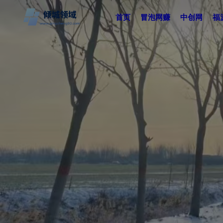
首页
冒泡网赚
中创网
福