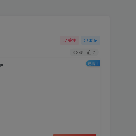
关注
私信
48
7
已售 1
程