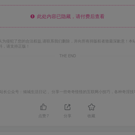
此处内容已隐藏，请付费后查看
认为侵犯了您的合法权益,请联系我们删除，并向所有持版权者致最深歉意！本
料，请支持正版！
THE END
站长公众号：倾城生活日记 。分享一些奇奇怪怪的互联网小技巧，各种奇淫技
点赞
7
分享
收藏