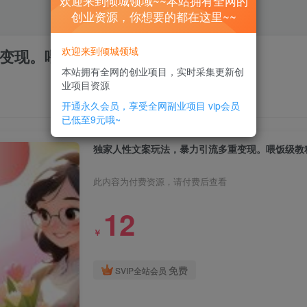
欢迎来到倾城领域~~本站拥有全网的
创业资源，你想要的都在这里~~
欢迎来到倾城领域
变现。喂饭级教程
本站拥有全网的创业项目，实时采集更新创
业项目资源
开通永久会员，享受全网副业项目
vip会员
已低至9元哦~
独家人性文案玩法，暴力引流多重变现。喂饭级教
此内容为付费资源，请付费后查看
12
￥
免费
SVIP全站会员