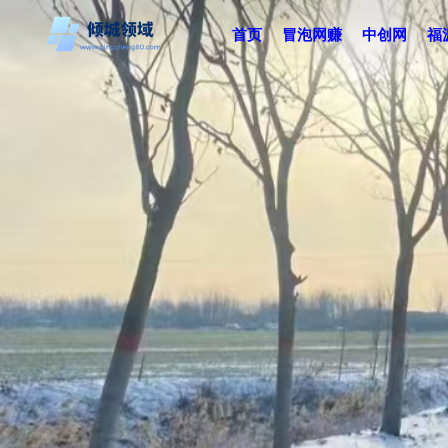
首页
冒泡网赚
中创网
福