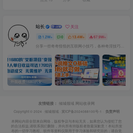
站长
关注
1.2W+
0
13.4W+
67.9W+
分享一些奇奇怪怪的互联网小技巧，各种奇淫技巧都在本站。
外面收费1680的女粉项目变现，单人单日收益可达1.7k，全自动成交无需维护
小说推文0基础入门教程，0粉就可做，快速上手
友情链接：
倾城领域
网站收录网
Copyright © 2024 ·
倾城领域
·
冀ICP备2024088100号-1
·
负责声明
本网站内容全部来自网络，版权争议与本站无关，如果您认为侵犯了您
的合法权益,请联系我们删除，并向所有持版权者致最深歉意！本站所发
布的一切学习教程、软件等资料仅限用于学习体验和研究目的；请自觉