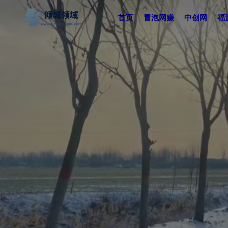
首页
冒泡网赚
中创网
福