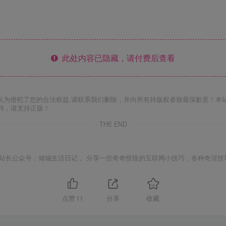
此处内容已隐藏，请付费后查看
认为侵犯了您的合法权益,请联系我们删除，并向所有持版权者致最深歉意！本
料，请支持正版！
THE END
站长公众号：倾城生活日记 。分享一些奇奇怪怪的互联网小技巧，各种奇淫技
点赞
11
分享
收藏