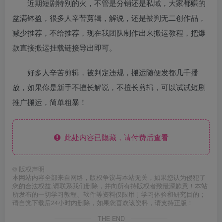
近期短剧特别的火，不管是分销还是私域，大家都赚的
盆满钵盈，很多人辛苦剪辑，解说，还是被判无二创作品，
减少推荐，不给推荐，现在我团队制作出来搬运教程，把爆
款直接搬运挂载链接导出即可。
好多人辛苦剪辑，被判定违规，搬运随便发都几千播
放，如果你是新手不擅长解说，不擅长剪辑，可以试试短剧
推广搬运，简单粗暴！
此处内容已隐藏，请付费后查看
©
版权声明
本网站内容全部来自网络，版权争议与本站无关，如果您认为侵犯了
您的合法权益,请联系我们删除，并向所有持版权者致最深歉意！本站
所发布的一切学习教程、软件等资料仅限用于学习体验和研究目的；
请自觉下载后24小时内删除，如果您喜欢该资料，请支持正版！
THE END