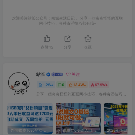
欢迎关注站长公众号：倾城生活日记 。分享一些奇奇怪怪的互联
网小技巧，各种奇淫技巧都有哦~
点赞
12
分享
收藏
站长
关注
1.2W+
0
13.4W+
67.9W+
分享一些奇奇怪怪的互联网小技巧，各种奇淫技巧都在本站。
外面收费1680的女粉项目变现，单人单日收益可达1.7k，全自动成交无需维护
小说推文0基础入门教程，0粉就可做，快速上手