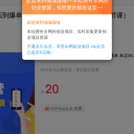
欢迎来到倾城领域~~本站拥有全网的
创业资源，你想要的都在这里~~
到爆单 单店30万销售额（更至8月-36节课）
欢迎来到倾城领域
本站拥有全网的创业项目，实时采集更新创
业项目资源
开通永久会员，享受全网副业项目
vip会员
已低至9元哦~
小红书无货源陪跑营：从0-1从开店到爆单 单店30
此内容为付费资源，请付费后查看
20
￥
免费
SVIP全站会员