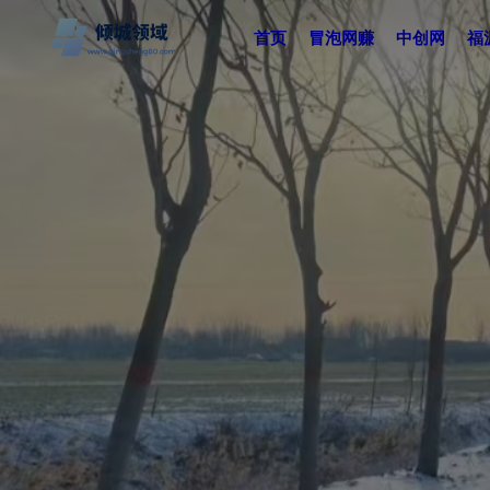
首页
冒泡网赚
中创网
福