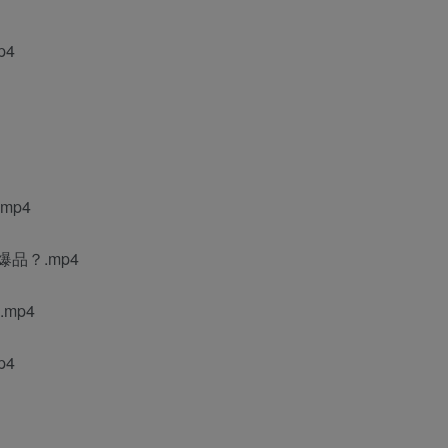
p4
mp4
品？.mp4
mp4
p4