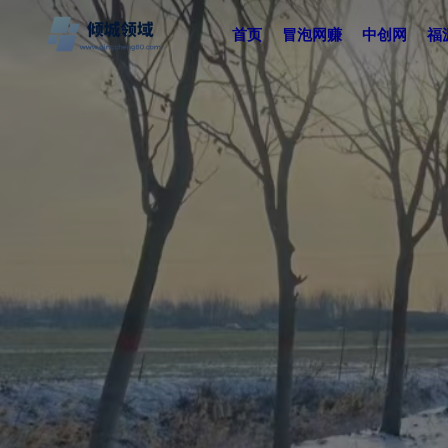
首页
冒泡网赚
中创网
福