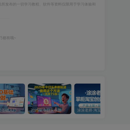
站所发布的一切学习教程、软件等资料仅限用于学习体验和
巧都有哦~
小说推文0基础入门教程，0粉就可做，快速上手
2025年今日头条新玩法，我用这个方法，一天挣了5张+
涂涂老师·淘宝无货源创业系列课(产品上架+定经营方)