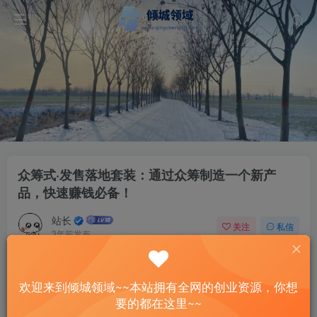
众筹式·发售落地套装：通过众筹制造一个新产
品，快速赚钱必备！
站长
关注
私信
3年前发布
52
7
付费资源
欢迎来到倾城领域~~本站拥有全网的创业资源，你想
众筹式·发售落地套装：通过众筹制造一个新产品，快速赚钱必备！
要的都在这里~~
此内容为付费资源，请付费后查看