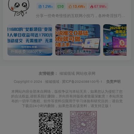
1.2W+
0
13.4W+
67.9W+
分享一些奇奇怪怪的互联网小技巧，各种奇淫技巧都在本站。
外面收费1680的女粉项目变现，单人单日收益可达1.7k，全自动成交无需维护
小说推文0基础入门教程，0粉就可做，快速上手
友情链接：
倾城领域
网站收录网
Copyright © 2024 ·
倾城领域
·
冀ICP备2024088100号-1
·
负责声明
本网站内容全部来自网络，版权争议与本站无关，如果您认为侵犯了您
的合法权益,请联系我们删除，并向所有持版权者致最深歉意！本站所发
布的一切学习教程、软件等资料仅限用于学习体验和研究目的；请自觉
下载后24小时内删除，如果您喜欢该资料，请支持正版！