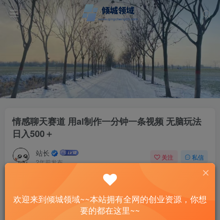
情感聊天赛道 用al制作一分钟一条视频 无脑玩法
日入500＋
站长
关注
私信
2年前发布
60
11
付费资源
欢迎来到倾城领域~~本站拥有全网的创业资源，你想
情感聊天赛道 用al制作一分钟一条视频 无脑玩法日入500＋
要的都在这里~~
此内容为付费资源，请付费后查看