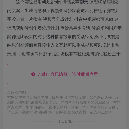
这个赛道是用al快速制作情感故事聊天 原理就是用爆款
的文案 al生成情感聊天视频全网独家赛道不拥挤这个赛道几
乎没人做一片蓝海 视频号分成计划 抖音中视频都可以做 建
议做视频号创作者分成计划 单价高事少 视频号的平均用户年
龄都是比较大的对于这种情感故事的受众特别强咱们做的是
纯原创视频而且直接输入文案就可以生成视频可以说是非常
无脑 可矩阵操作日赚个几百块钱非常轻松矩阵的话轻松过千
此处内容已隐藏，请付费后查看
©
版权声明
本网站内容全部来自网络，版权争议与本站无关，如果您认为侵犯了
您的合法权益,请联系我们删除，并向所有持版权者致最深歉意！本站
所发布的一切学习教程、软件等资料仅限用于学习体验和研究目的；
请自觉下载后24小时内删除，如果您喜欢该资料，请支持正版！
THE END