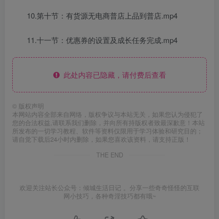
10.第十节：有货源无电商普店上品到普店.mp4
11.十一节：优惠券的设置及成长任务完成.mp4
此处内容已隐藏，请付费后查看
©
版权声明
本网站内容全部来自网络，版权争议与本站无关，如果您认为侵犯了
您的合法权益,请联系我们删除，并向所有持版权者致最深歉意！本站
所发布的一切学习教程、软件等资料仅限用于学习体验和研究目的；
请自觉下载后24小时内删除，如果您喜欢该资料，请支持正版！
THE END
欢迎关注站长公众号：倾城生活日记 。分享一些奇奇怪怪的互联
网小技巧，各种奇淫技巧都有哦~