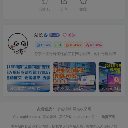
点赞
13
分享
收藏
站长
关注
1.2W+
0
13.4W+
67.9W+
分享一些奇奇怪怪的互联网小技巧，各种奇淫技巧都在本站。
外面收费1680的女粉项目变现，单人单日收益可达1.7k，全自动成交无需维护
小说推文0基础入门教程，0粉就可做，快速上手
友情链接：
倾城领域
网站收录网
Copyright © 2024 ·
倾城领域
·
冀ICP备2024088100号-1
·
负责声明
本网站内容全部来自网络，版权争议与本站无关，如果您认为侵犯了您