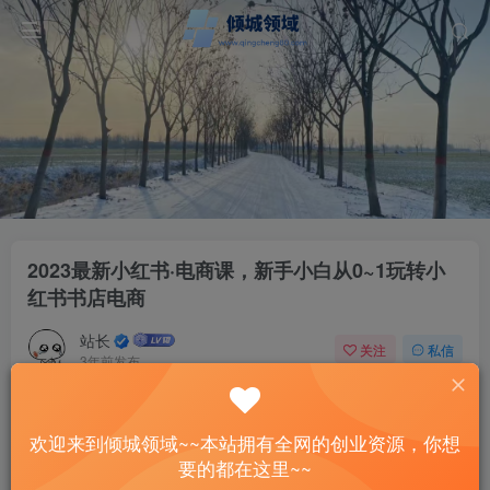
2023最新小红书·电商课，新手小白从0~1玩转小
红书书店电商
站长
关注
私信
3年前发布
35
13
付费资源
欢迎来到倾城领域~~本站拥有全网的创业资源，你想
2023最新小红书·电商课，新手小白从0~1玩转小红书书店电商
要的都在这里~~
此内容为付费资源，请付费后查看