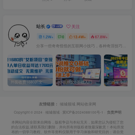
站长
关注
1.2W+
0
13.4W+
67.8W+
分享一些奇奇怪怪的互联网小技巧，各种奇淫技巧都在本站。
外面收费1680的女粉项目变现，单人单日收益可达1.7k，全自动成交无需维护
小说推文0基础入门教程，0粉就可做，快速上手
友情链接：
倾城领域
网站收录网
Copyright © 2024 ·
倾城领域
·
冀ICP备2024088100号-1
·
负责声明
本网站内容全部来自网络，版权争议与本站无关，如果您认为侵犯了您
的合法权益,请联系我们删除，并向所有持版权者致最深歉意！本站所发
布的一切学习教程、软件等资料仅限用于学习体验和研究目的；请自觉