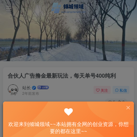
合伙人广告撸金最新玩法，每天单号400纯利
站长
关注
私信
2年前发布
6
0
付费资源
合伙人广告撸金最新玩法，每天单号400纯利
欢迎来到倾城领域~~本站拥有全网的创业资源，你想
此内容为付费资源，请付费后查看
要的都在这里~~