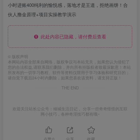
小时进账400纯利的愉悦感，落地才是王道，拒绝画饼！合
伙人撸金原理+项目实操教学演示
此处内容已隐藏，请付费后查看
©
版权声明
本网站内容全部来自网络，版权争议与本站无关，如果您认为侵犯了
您的合法权益,请联系我们删除，并向所有持版权者致最深歉意！本站
所发布的一切学习教程、软件等资料仅限用于学习体验和研究目的；
请自觉下载后24小时内删除，如果您喜欢该资料，请支持正版！
THE END
欢迎关注站长公众号：倾城生活日记 。分享一些奇奇怪怪的互联
网小技巧，各种奇淫技巧都有哦~
点赞
0
分享
收藏