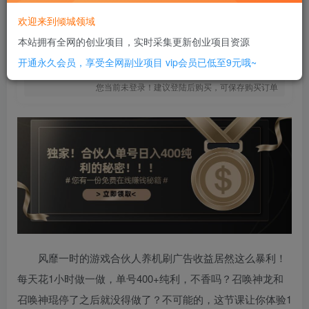
10
￥
欢迎来到倾城领域
免费
SVIP全站会员
本站拥有全网的创业项目，实时采集更新创业项目资源
立即购买
开通永久会员，享受全网副业项目
vip会员已低至9元哦~
您当前未登录！建议登陆后购买，可保存购买订单
风靡一时的游戏合伙人养机刷广告收益居然这么暴利！
每天花1小时做一做，单号400+纯利，不香吗？召唤神龙和
召唤神琨停了之后就没得做了？不可能的，这节课让你体验1