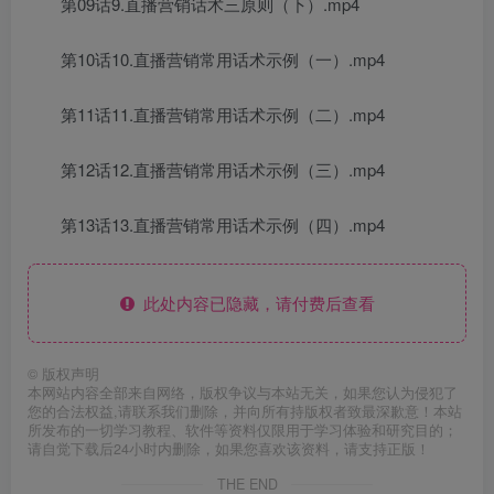
第09话9.直播营销话术三原则（下）.mp4
第10话10.直播营销常用话术示例（一）.mp4
第11话11.直播营销常用话术示例（二）.mp4
第12话12.直播营销常用话术示例（三）.mp4
第13话13.直播营销常用话术示例（四）.mp4
此处内容已隐藏，请付费后查看
©
版权声明
本网站内容全部来自网络，版权争议与本站无关，如果您认为侵犯了
您的合法权益,请联系我们删除，并向所有持版权者致最深歉意！本站
所发布的一切学习教程、软件等资料仅限用于学习体验和研究目的；
请自觉下载后24小时内删除，如果您喜欢该资料，请支持正版！
THE END