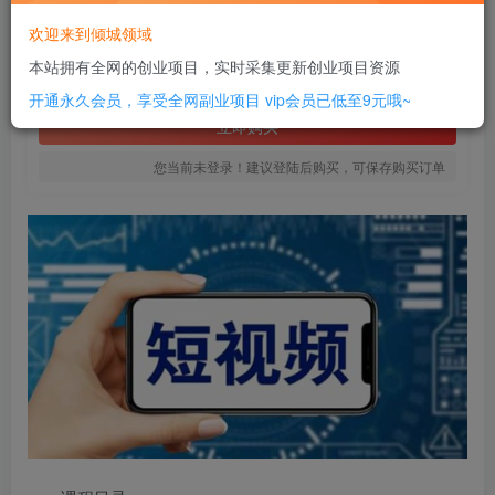
8
欢迎来到倾城领域
￥
本站拥有全网的创业项目，实时采集更新创业项目资源
免费
SVIP全站会员
开通永久会员，享受全网副业项目
vip会员已低至9元哦~
立即购买
您当前未登录！建议登陆后购买，可保存购买订单