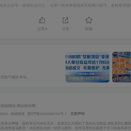
站长公众号：倾城生活日记 。分享一些奇奇怪怪的互联网小技巧，各种奇淫技
点赞
8
分享
收藏
奇淫技巧都在本站。
外面收费1680的女粉项目变现，单人单日收益可达1.7k，全自动成交无需维护
倾城领域
网站收录网
 2024 ·
倾城领域
·
冀ICP备2024088100号-1
·
负责声明
全部来自网络，版权争议与本站无关，如果您认为侵犯了您的合法权益,请联系我们删
版权者致最深歉意！本站所发布的一切学习教程、软件等资料仅限用于学习体验和研究