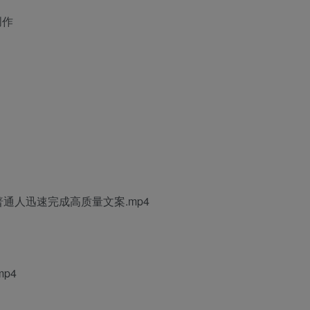
创作
通人迅速完成高质量文案.mp4
p4