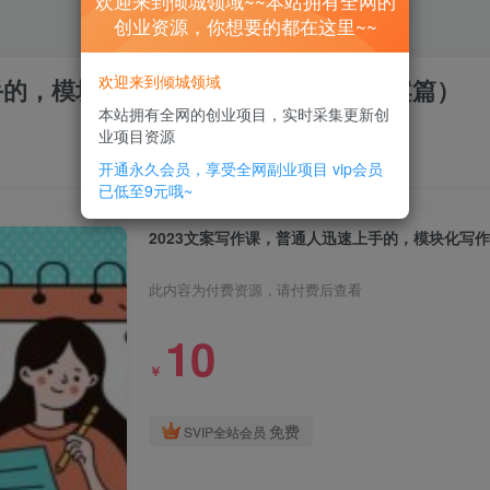
欢迎来到倾城领域~~本站拥有全网的
创业资源，你想要的都在这里~~
欢迎来到倾城领域
上手的，模块化写作思维课（心修课一文案篇）
本站拥有全网的创业项目，实时采集更新创
业项目资源
开通永久会员，享受全网副业项目
vip会员
已低至9元哦~
2023文案写作课，普通人迅速上手的，模块化写
此内容为付费资源，请付费后查看
10
￥
免费
SVIP全站会员