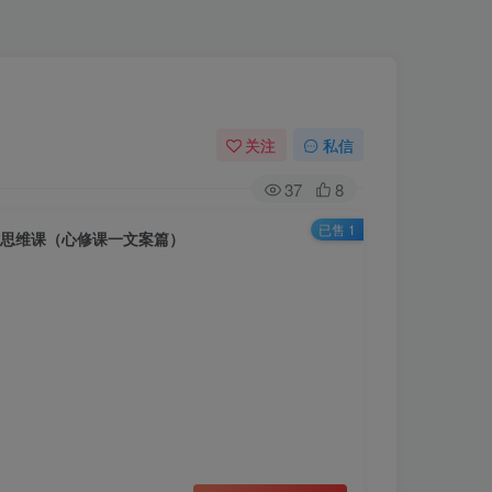
关注
私信
37
8
已售 1
作思维课（心修课一文案篇）