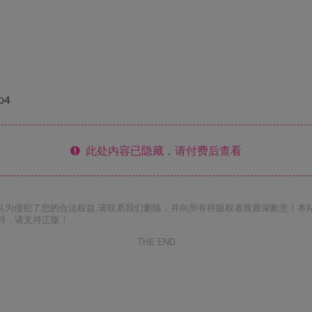
p4
此处内容已隐藏，请付费后查看
认为侵犯了您的合法权益,请联系我们删除，并向所有持版权者致最深歉意！本
料，请支持正版！
THE END