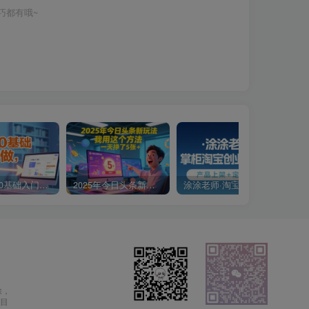
巧都有哦~
小说推文0基础入门教程，0粉就可做，快速上手
2025年今日头条新玩法，我用这个方法，一天挣了5张+
涂涂老师·淘宝无货源创业系列课(产品上架+定经营方)
除，
目