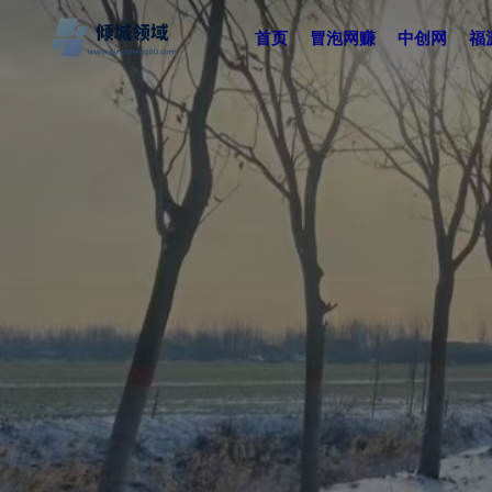
首页
冒泡网赚
中创网
福