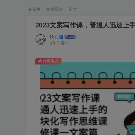
首页
文案写作
正文
2023文案写作课，普通人迅速
站长
3年前发布
付费资源