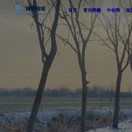
首页
冒泡网赚
中创网
福