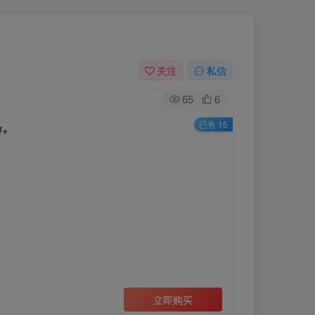
关注
私信
65
6
已售 15
+
立即购买