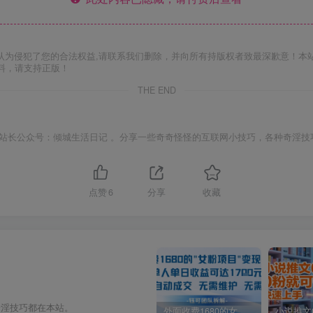
认为侵犯了您的合法权益,请联系我们删除，并向所有持版权者致最深歉意！本
料，请支持正版！
THE END
站长公众号：倾城生活日记 。分享一些奇奇怪怪的互联网小技巧，各种奇淫技
点赞
6
分享
收藏
奇淫技巧都在本站。
外面收费1680的女粉项目变现，单人单日收益可达1.7k，全自动成交无需维护