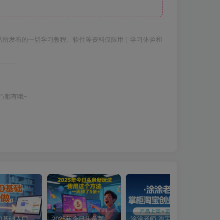
站所发布的一切学习教程、软件等资料仅限用于学习体验和
巧都有哦~
小说推文0基础入门教程，0粉就可做，快速上手
2025年今日头条新玩法，我用这个方法，一天挣了5张+
涂涂老师·淘宝无货源创业系列课(产品上架+定经营方)