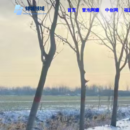
首页
冒泡网赚
中创网
福