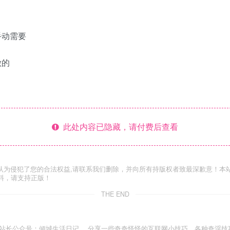
手动需要
做的
此处内容已隐藏，请付费后查看
认为侵犯了您的合法权益,请联系我们删除，并向所有持版权者致最深歉意！本
料，请支持正版！
THE END
站长公众号：倾城生活日记 。分享一些奇奇怪怪的互联网小技巧，各种奇淫技