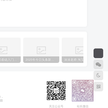
小说推文0基础入门教程，0粉就可做，快速上手
2025年今日头条新玩法，我用这个方法，一天挣了5张+
涂涂老师·淘宝无货源创业系列课(产品上架+定经营方)
除，
目
关注公众号
站长微信