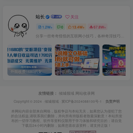
站长
关注
1.2W+
0
13.4W+
67.8W+
分享一些奇奇怪怪的互联网小技巧，各种奇淫技巧都在本站。
外面收费1680的女粉项目变现，单人单日收益可达1.7k，全自动成交无需维护
小说推文0基础入门教程，0粉就可做，快速上手
友情链接：
倾城领域
网站收录网
Copyright © 2024 ·
倾城领域
·
冀ICP备2024088100号-1
·
负责声明
本网站内容全部来自网络，版权争议与本站无关，如果您认为侵犯了您
的合法权益,请联系我们删除，并向所有持版权者致最深歉意！本站所发
布的一切学习教程、软件等资料仅限用于学习体验和研究目的；请自觉
下载后24小时内删除，如果您喜欢该资料，请支持正版！