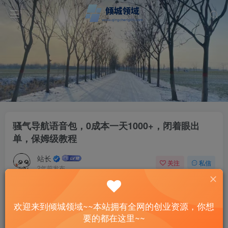
骚气导航语音包，0成本一天1000+，闭着眼出
单，保姆级教程
站长
关注
私信
2年前发布
33
11
付费资源
欢迎来到倾城领域~~本站拥有全网的创业资源，你想
骚气导航语音包，0成本一天1000+，闭着眼出单，保姆级教程
要的都在这里~~
此内容为付费资源，请付费后查看