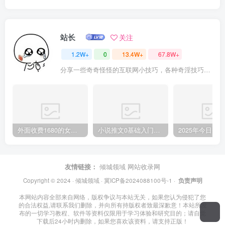
站长
关注
1.2W+
0
13.4W+
67.8W+
分享一些奇奇怪怪的互联网小技巧，各种奇淫技巧都在本站。
外面收费1680的女粉项目变现，单人单日收益可达1.7k，全自动成交无需维护
小说推文0基础入门教程，0粉就可做，快速上手
友情链接：
倾城领域
网站收录网
Copyright © 2024 ·
倾城领域
·
冀ICP备2024088100号-1
·
负责声明
本网站内容全部来自网络，版权争议与本站无关，如果您认为侵犯了您
的合法权益,请联系我们删除，并向所有持版权者致最深歉意！本站所发
布的一切学习教程、软件等资料仅限用于学习体验和研究目的；请自觉
下载后24小时内删除，如果您喜欢该资料，请支持正版！