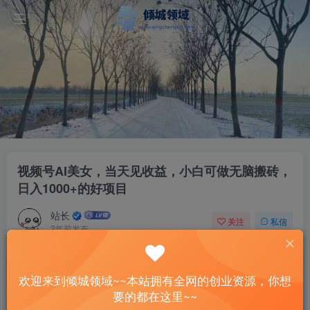
视频号AI美女，当天见收益，小白可做无脑搬砖，
日入1000+的好项目
站长
关注
私信
2年前发布
54
10
付费资源
欢迎来到倾城领域~~本站拥有全网的创业资源，你想
视频号AI美女，当天见收益，小白可做无脑搬砖，日入1000+的好项目
要的都在这里~~
此内容为付费资源，请付费后查看