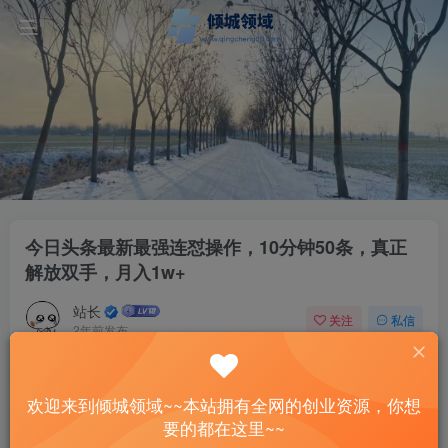
今日头条最新最强连怼操作，10分钟50条，真正
解放双手，月入1w+
站长
关注
私信
2年前发布
44
6
付费资源
欢迎来到倾城领域~~本站拥有全网的创业资源，你想
今日头条最新最强连怼操作，10分钟50条，真正解放双手，月入1w+
要的都在这里~~
此内容为付费资源，请付费后查看