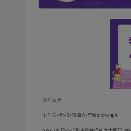
课程目录：
1-前言-星火联盟简介-李蒙.mp4.mp4
2-2-认知篇-1-打爆本地生活的六大密码.mp4