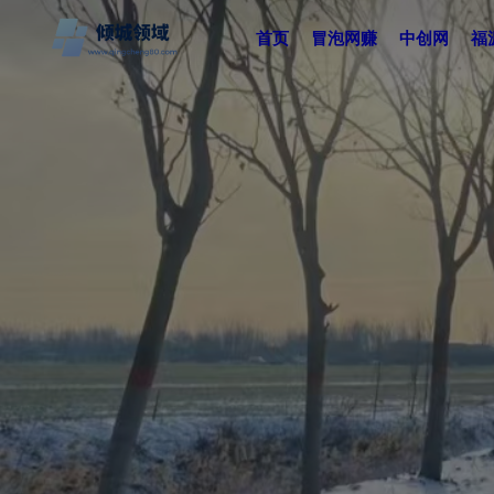
首页
冒泡网赚
中创网
福