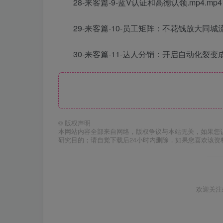
28-来客篇-9-蓝V认证和高德认领.mp4.mp4
29-来客篇-10-员工矩阵：不花钱放大同城流量
30-来客篇-11-达人分销：开启自动化裂变成交
©
版权声明
本网站内容全部来自网络，版权争议与本站无关，如果您
研究目的；请自觉下载后24小时内删除，如果您喜欢该资
欢迎关注