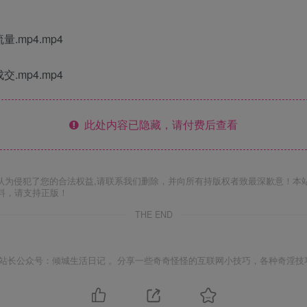
.mp4.mp4
.mp4.mp4
此处内容已隐藏，请付费后查看
认为侵犯了您的合法权益,请联系我们删除，并向所有持版权者致最深歉意！本
料，请支持正版！
THE END
站长公众号：倾城生活日记 。分享一些奇奇怪怪的互联网小技巧，各种奇淫技