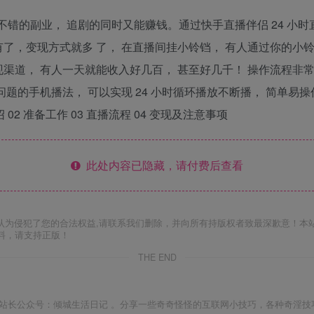
不错的副业， 追剧的同时又能赚钱。通过快手直播伴侣 24 小时
，变现方式就多 了， 在直播间挂小铃铛， 有人通过你的小铃铛去
个变现渠道， 有人一天就能收入好几百， 甚至好几千！ 操作流程
题的手机播法， 可以实现 24 小时循环播放不断播， 简单易操
02 准备工作 03 直播流程 04 变现及注意事项
此处内容已隐藏，请付费后查看
认为侵犯了您的合法权益,请联系我们删除，并向所有持版权者致最深歉意！本
料，请支持正版！
THE END
站长公众号：倾城生活日记 。分享一些奇奇怪怪的互联网小技巧，各种奇淫技