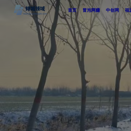
首页
冒泡网赚
中创网
福