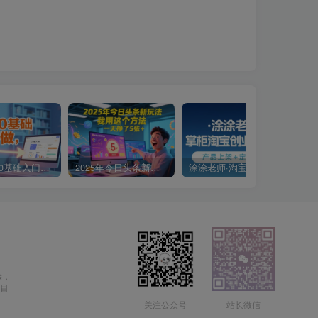
小说推文0基础入门教程，0粉就可做，快速上手
2025年今日头条新玩法，我用这个方法，一天挣了5张+
涂涂老师·淘宝无货源创业系列课(产品上架+定经营方)
除，
目
关注公众号
站长微信