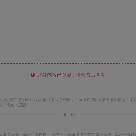
此处内容已隐藏，请付费后查看
认为侵犯了您的合法权益,请联系我们删除，并向所有持版权者致最深歉意！本
料，请支持正版！
THE END
站长公众号：倾城生活日记 。分享一些奇奇怪怪的互联网小技巧，各种奇淫技