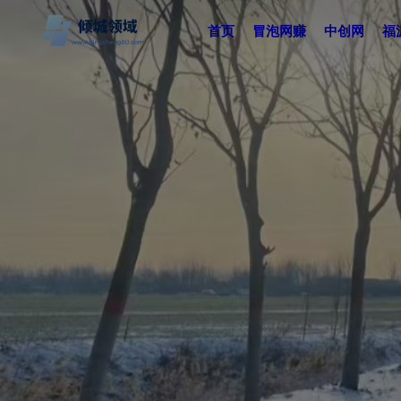
首页
冒泡网赚
中创网
福