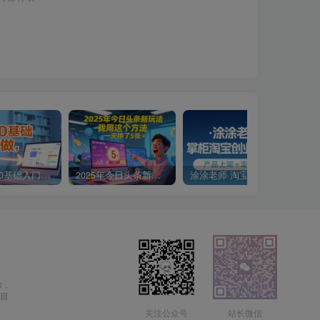
小说推文0基础入门教程，0粉就可做，快速上手
2025年今日头条新玩法，我用这个方法，一天挣了5张+
涂涂老师·淘宝无货源创业系列课(产品上架+定经营方)
除，
目
关注公众号
站长微信